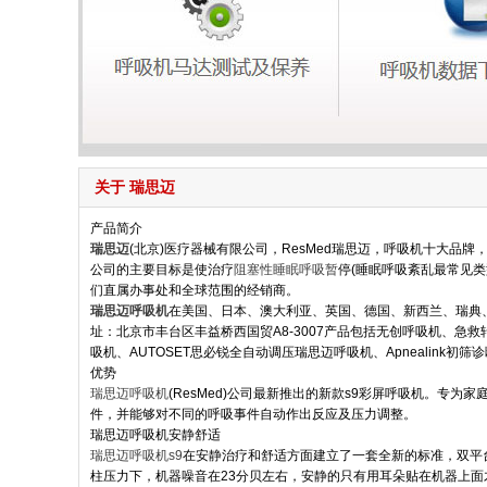
关于 瑞思迈
产品简介
瑞思迈
(北京)医疗器械有限公司，ResMed瑞思迈，呼吸机十大品
公司的主要目标是使治疗
阻塞性睡眠呼吸暂
停(睡眠呼吸紊乱最常见
们直属办事处和全球范围的经销商。
瑞思迈呼吸机
在美国、日本、澳大利亚、英国、德国、新西兰、瑞典、
址：北京市丰台区丰益桥西国贸A8-3007产品包括无创呼吸机、急救
吸机、AUTOSET思必锐全自动调压瑞思迈呼吸机、Apnealink初筛
优势
瑞思迈呼吸机
(ResMed)公司最新推出的新款s9彩屏呼吸机。
件，并能够对不同的呼吸事件自动作出反应及压力调整。
瑞思迈呼吸机安静舒适
瑞思迈呼吸机s9
在安静治疗和舒适方面建立了一套全新的标准，双平台
柱压力下，机器噪音在23分贝左右，安静的只有用耳朵贴在机器上