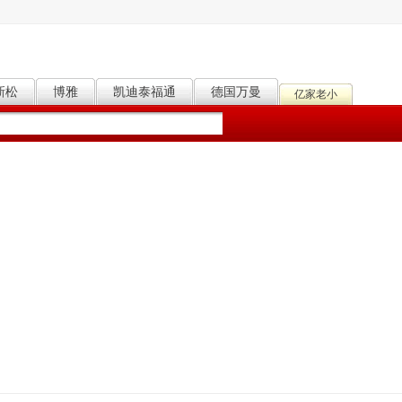
新松
博雅
凯迪泰福通
德国万曼
亿家老小