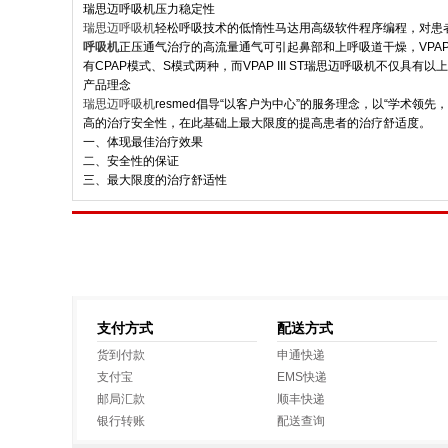
瑞思迈呼吸机压力稳定性
瑞思迈呼吸机
轻松呼吸技术的低惰性马达用高级软件程序编程，对患
呼吸机
正压通气治疗的高流量通气可引起鼻部和上呼吸道干燥，VPAP
有CPAP模式、S模式两种，而VPAP III ST瑞思迈呼吸机不仅具有
产品理念
瑞思迈呼吸机
resmed倡导“以客户为中心”的服务理念，以“学术
高的治疗安全性，在此基础上最大限度的提高患者的治疗舒适度。
一、体现最佳治疗效果
二、安全性的保证
三、最大限度的治疗舒适性
支付方式
配送方式
货到付款
申通快递
支付宝
EMS快递
邮局汇款
顺丰快递
银行转账
配送查询