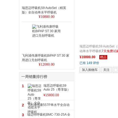
瑞思迈呼吸机S9 AutoSet（精英
版）全自动单水平呼吸机
¥10800.00
瑞思迈呼吸机S9 AutoSe
动单水平呼吸机
7天免费试
飞利浦伟康呼吸机BiPAP ST 30 家
安装调试 24小时售后服务
¥10800.00
赠品
用进口无创呼吸机
暂停、打鼾
已有 149 评价
¥12000.00
加入购物车
关注
一周销量排行榜
1
瑞思迈呼吸机S9
Auto 25（尊享版）
全自动双水平呼吸机
¥15800.00
2
飞利浦伟康557P单水平全自动
呼吸机
3
瑞迈特呼吸机BMC-730-25A 全