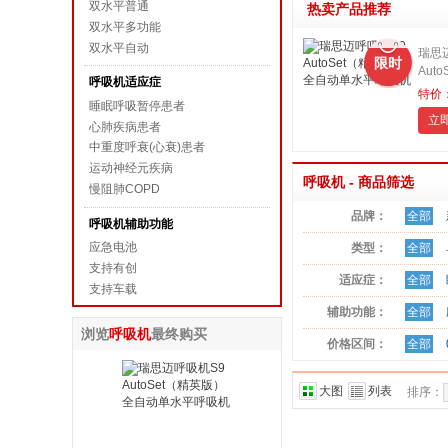
双水平普通
热卖产品推荐
双水平多功能
双水平自动
瑞思
限时
Aut
呼吸机适应症
动单
特价：¥
睡眠呼吸暂停患者
试戴
立
试 2
心肺疾病患者
于睡
中重度呼衰(心衰)患者
运动神经元疾病
呼吸机 - 商品筛选
慢阻肺COPD
品牌：
全部
呼吸机辅助功能
应急电池
类型：
全部
支持有创
适应症：
全部
支持车载
辅助功能：
全部
相关产品
浏览
呼吸机
最终购买
价格区间：
全部
制氧机
雾化器
呼吸机配件
空气净化
大图
列表
排序：