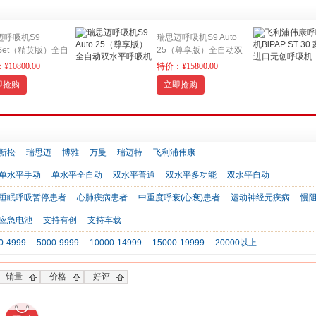
迈呼吸机S9
瑞思迈呼吸机S9 Auto
oSet（精英版）全自
25（尊享版）全自动双
水平呼吸机
7天免费
水平呼吸机
7天免费试戴
10800.00
特价：¥15800.00
 工程师上门安装调
工程师上门安装调试 24
即抢购
立即抢购
4小时售后服务 适用
小时售后服务 睡眠呼吸
眠呼吸暂停、打鼾
暂停、打鼾适用
新松
瑞思迈
博雅
万曼
瑞迈特
飞利浦伟康
单水平手动
单水平全自动
双水平普通
双水平多功能
双水平自动
睡眠呼吸暂停患者
心肺疾病患者
中重度呼衰(心衰)患者
运动神经元疾病
慢阻
应急电池
支持有创
支持车载
0-4999
5000-9999
10000-14999
15000-19999
20000以上
销量
价格
好评