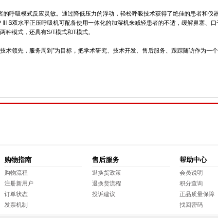
者的呼吸模式反应灵敏。通过降低压力的浮动，轻松呼吸技术获得了绝佳的患者和仪
 III S双水平正压呼吸机可配备使用一体化的加湿机来减轻患者的不适，缓解鼻塞、
以上两种模式，还具有S/T模式和T模式。
领先，技术领先，服务周到”为目标，把学术研究、技术开发、售后服务、跟踪随访作为一
购物指南
售后服务
帮助中心
购物流程
退换货政策
会员说明
注册新用户
退换货流程
积分查询
订单状态
投诉建议
正品质量保障
发票机制
找回密码