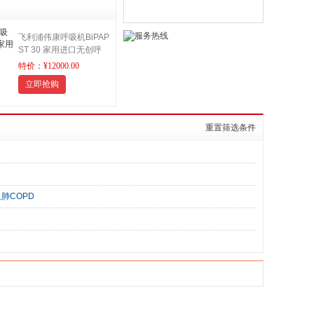
飞利浦伟康呼吸机BiPAP
ST 30 家用进口无创呼
吸机
7天免费试戴 工程师
特价：¥12000.00
上门安装调试 24小时售
立即抢购
后服务 专为慢性呼吸功
能不全患者设计
重置筛选条件
肺COPD