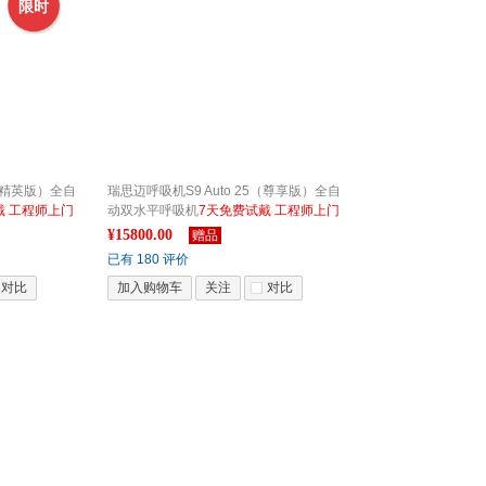
限时
t（精英版）全自
瑞思迈呼吸机S9 Auto 25（尊享版）全自
戴 工程师上门
动双水平呼吸机
7天免费试戴 工程师上门
 适用于睡眠呼吸
安装调试 24小时售后服务 睡眠呼吸暂停、
¥15800.00
赠品
打鼾适用
已有 180 评价
对比
加入购物车
关注
对比