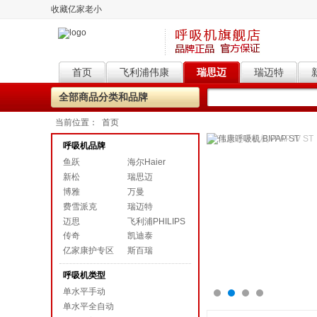
收藏亿家老小
首页
飞利浦伟康
瑞思迈
瑞迈特
全部商品分类和品牌
当前位置：
首页
呼吸机品牌
鱼跃
海尔Haier
新松
瑞思迈
博雅
万曼
费雪派克
瑞迈特
迈思
飞利浦PHILIPS
传奇
凯迪泰
亿家康护专区
斯百瑞
呼吸机类型
单水平手动
单水平全自动